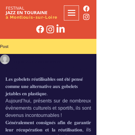
FESTIVAL
JAZZ EN TOURAINE
à Montlouis-sur-Loire
Post
jazzentourainesite
17 juin 2024
2 min de lecture
Ton gobelet, c’est qu’un objet !
𝐋𝐞𝐬 𝐠𝐨𝐛𝐞𝐥𝐞𝐭𝐬 𝐫𝐞́𝐮𝐭𝐢𝐥𝐢𝐬𝐚𝐛𝐥𝐞𝐬 𝐨𝐧𝐭 𝐞́𝐭𝐞́ 𝐩𝐞𝐧𝐬𝐞́ 
𝐜𝐨𝐦𝐦𝐞 𝐮𝐧𝐞 𝐚𝐥𝐭𝐞𝐫𝐧𝐚𝐭𝐢𝐯𝐞 𝐚𝐮𝐱 𝐠𝐨𝐛𝐞𝐥𝐞𝐭𝐬 
𝐣𝐞𝐭𝐚𝐛𝐥𝐞𝐬 𝐞𝐧 𝐩𝐥𝐚𝐬𝐭𝐢𝐪𝐮𝐞.
Aujourd’hui, présents sur de nombreux 
évènements culturels et sportifs, ils sont 
devenus incontournables !
𝐆𝐞́𝐧𝐞́𝐫𝐚𝐥𝐞𝐦𝐞𝐧𝐭 𝐜𝐨𝐧𝐬𝐢𝐠𝐧𝐞́𝐬 𝐚𝐟𝐢𝐧 𝐝𝐞 𝐠𝐚𝐫𝐚𝐧𝐭𝐢𝐫 
𝐥𝐞𝐮𝐫 𝐫𝐞́𝐜𝐮𝐩𝐞́𝐫𝐚𝐭𝐢𝐨𝐧 𝐞𝐭 𝐥𝐚 𝐫𝐞́𝐮𝐭𝐢𝐥𝐢𝐬𝐚𝐭𝐢𝐨𝐧, ils 