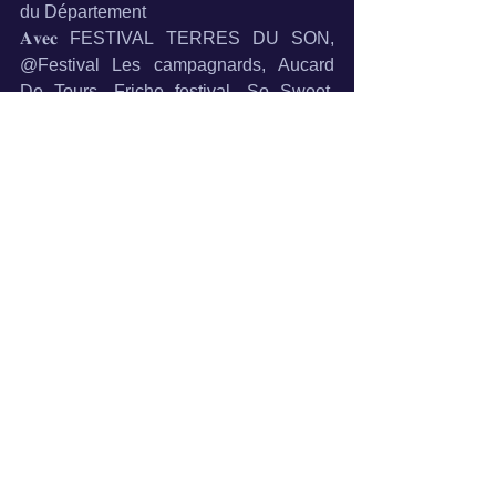
du Département
𝐀𝐯𝐞𝐜
 FESTIVAL TERRES DU SON
, 
@Festival Les campagnards,
 Aucard 
De Tours
, Friche festival,
 So Sweet
, 
@Quartier libre festival, Festival,
 Tours 
Evénements
, Coucool, La Connexion, 
HOWARD HINTON SEVENS, et bien 
d’autres  !!!
Voir tout
Posts récents