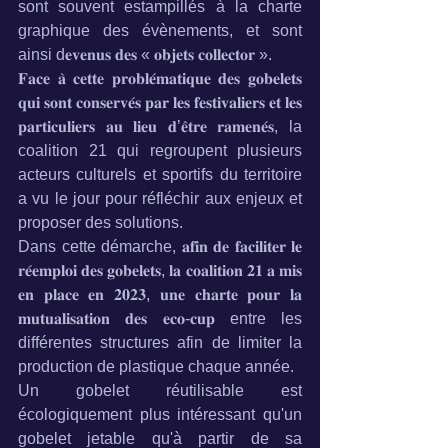
sont souvent estampillés à la charte 
graphique des évènements, et sont 
ainsi d𝐞𝐯𝐞𝐧𝐮𝐬 𝐝𝐞𝐬 « 𝐨𝐛𝐣𝐞𝐭𝐬 𝐜𝐨𝐥𝐥𝐞𝐜𝐭𝐨𝐫 ».
𝐅𝐚𝐜𝐞 𝐚̀ 𝐜𝐞𝐭𝐭𝐞 𝐩𝐫𝐨𝐛𝐥𝐞́𝐦𝐚𝐭𝐢𝐪𝐮𝐞 𝐝𝐞𝐬 𝐠𝐨𝐛𝐞𝐥𝐞𝐭𝐬 
𝐪𝐮𝐢 𝐬𝐨𝐧𝐭 𝐜𝐨𝐧𝐬𝐞𝐫𝐯𝐞́𝐬 𝐩𝐚𝐫 𝐥𝐞𝐬 𝐟𝐞𝐬𝐭𝐢𝐯𝐚𝐥𝐢𝐞𝐫𝐬 𝐞𝐭 𝐥𝐞𝐬 
𝐩𝐚𝐫𝐭𝐢𝐜𝐮𝐥𝐢𝐞𝐫𝐬 𝐚𝐮 𝐥𝐢𝐞𝐮 𝐝’𝐞̂𝐭𝐫𝐞 𝐫𝐚𝐦𝐞𝐧𝐞́𝐬, la 
coalition 21 qui regroupent plusieurs 
acteurs culturels et sportifs du territoire 
a vu le jour pour réfléchir aux enjeux et 
proposer des solutions.
Dans cette démarche, 𝐚𝐟𝐢𝐧 𝐝𝐞 𝐟𝐚𝐜𝐢𝐥𝐢𝐭𝐞𝐫 𝐥𝐞 
𝐫𝐞́𝐞𝐦𝐩𝐥𝐨𝐢 𝐝𝐞𝐬 𝐠𝐨𝐛𝐞𝐥𝐞𝐭𝐬, 𝐥𝐚 𝐜𝐨𝐚𝐥𝐢𝐭𝐢𝐨𝐧 𝟐𝟏 𝐚 𝐦𝐢𝐬 
𝐞𝐧 𝐩𝐥𝐚𝐜𝐞 𝐞𝐧 𝟐𝟎𝟐𝟑, 𝐮𝐧𝐞 𝐜𝐡𝐚𝐫𝐭𝐞 𝐩𝐨𝐮𝐫 𝐥𝐚 
𝐦𝐮𝐭𝐮𝐚𝐥𝐢𝐬𝐚𝐭𝐢𝐨𝐧 𝐝𝐞𝐬 𝐞𝐜𝐨-𝐜𝐮𝐩 entre les 
différentes structures afin de limiter la 
production de plastique chaque année.
Un gobelet réutilisable est 
écologiquement plus intéressant qu'un 
gobelet jetable qu'à partir de sa 