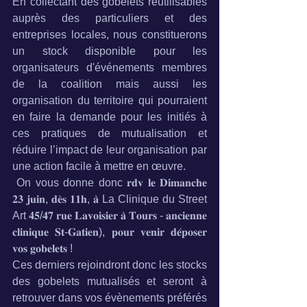
En collectant des gobelets réutilisables 
auprès des particuliers et des 
entreprises locales, nous constituerons 
un stock disponible pour les 
organisateurs d'événements membres 
de la coalition mais aussi les 
organisation du territoire qui pourraient 
en faire la demande pour les initiés à 
ces pratiques de mutualisation et 
réduire l’impact de leur organisation par 
une action facile à mettre en œuvre.
 On vous donne donc 𝐫𝐝𝐯 𝐥𝐞 𝐃𝐢𝐦𝐚𝐧𝐜𝐡𝐞 
𝟐𝟑 𝐣𝐮𝐢𝐧, 𝐝𝐞̀𝐬 𝟏𝟏𝐡, 𝐚̀ La Clinique du Street 
Art 𝟒𝟓/𝟒𝟕 𝐫𝐮𝐞 𝐋𝐚𝐯𝐨𝐢𝐬𝐢𝐞𝐫 𝐚̀ 𝐓𝐨𝐮𝐫𝐬 - 𝐚𝐧𝐜𝐢𝐞𝐧𝐧𝐞 
𝐜𝐥𝐢𝐧𝐢𝐪𝐮𝐞 𝐒𝐭-𝐆𝐚𝐭𝐢𝐞𝐧), 𝐩𝐨𝐮𝐫 𝐯𝐞𝐧𝐢𝐫 𝐝𝐞́𝐩𝐨𝐬𝐞𝐫 
𝐯𝐨𝐬 𝐠𝐨𝐛𝐞𝐥𝐞𝐭𝐬 !
Ces derniers rejoindront donc les stocks 
des gobelets mutualisés et seront à 
retrouver dans vos évènements préférés 