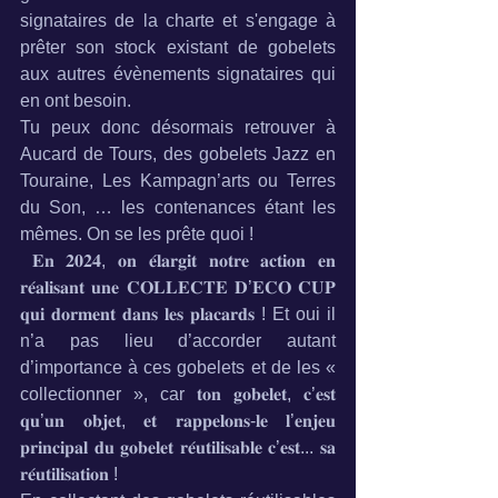
signataires de la charte et s'engage à 
prêter son stock existant de gobelets 
aux autres évènements signataires qui 
en ont besoin.
Tu peux donc désormais retrouver à 
Aucard de Tours, des gobelets Jazz en 
Touraine, Les Kampagn’arts ou Terres 
du Son, … les contenances étant les 
mêmes. On se les prête quoi !
 𝐄𝐧 𝟐𝟎𝟐𝟒, 𝐨𝐧 𝐞́𝐥𝐚𝐫𝐠𝐢𝐭 𝐧𝐨𝐭𝐫𝐞 𝐚𝐜𝐭𝐢𝐨𝐧 𝐞𝐧 
𝐫𝐞́𝐚𝐥𝐢𝐬𝐚𝐧𝐭 𝐮𝐧𝐞 𝐂𝐎𝐋𝐋𝐄𝐂𝐓𝐄 𝐃’𝐄𝐂𝐎 𝐂𝐔𝐏 
𝐪𝐮𝐢 𝐝𝐨𝐫𝐦𝐞𝐧𝐭 𝐝𝐚𝐧𝐬 𝐥𝐞𝐬 𝐩𝐥𝐚𝐜𝐚𝐫𝐝𝐬 ! Et oui il 
n’a pas lieu d’accorder autant 
d’importance à ces gobelets et de les « 
collectionner », car 𝐭𝐨𝐧 𝐠𝐨𝐛𝐞𝐥𝐞𝐭, 𝐜’𝐞𝐬𝐭 
𝐪𝐮’𝐮𝐧 𝐨𝐛𝐣𝐞𝐭, 𝐞𝐭 𝐫𝐚𝐩𝐩𝐞𝐥𝐨𝐧𝐬-𝐥𝐞 𝐥’𝐞𝐧𝐣𝐞𝐮 
𝐩𝐫𝐢𝐧𝐜𝐢𝐩𝐚𝐥 𝐝𝐮 𝐠𝐨𝐛𝐞𝐥𝐞𝐭 𝐫𝐞́𝐮𝐭𝐢𝐥𝐢𝐬𝐚𝐛𝐥𝐞 𝐜’𝐞𝐬𝐭... 𝐬𝐚 
𝐫𝐞́𝐮𝐭𝐢𝐥𝐢𝐬𝐚𝐭𝐢𝐨𝐧 !